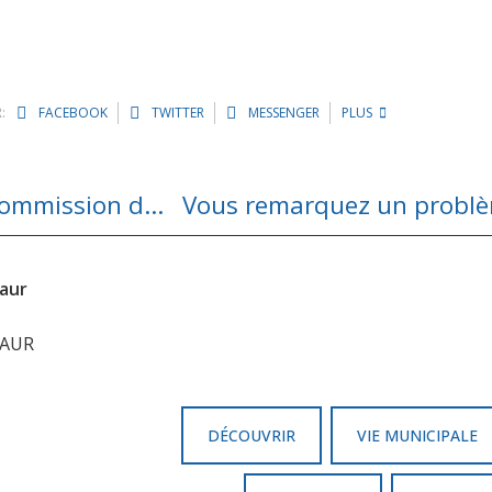
:
FACEBOOK
TWITTER
MESSENGER
PLUS
Recherche volontaire pour rejoindre la commission des impôts locaux
Vous remarquez un problème
iaur
IAUR
DÉCOUVRIR
VIE MUNICIPALE